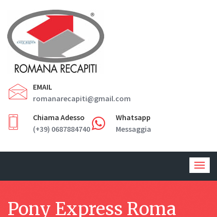
EMAIL
romanarecapiti@gmail.com
Chiama Adesso
Whatsapp
(+39) 0687884740
Messaggia
Togg
navig
Pony Express Roma