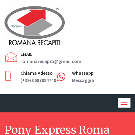
EMAIL
romanarecapiti@gmail.com
Chiama Adesso
Whatsapp
(+39) 0687884740
Messaggia
Togg
navig
Pony Express Roma