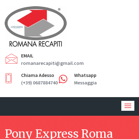
EMAIL
romanarecapiti@gmail.com
Chiama Adesso
Whatsapp
(+39) 0687884740
Messaggia
Togg
navig
Pony Express Roma