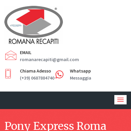
EMAIL
romanarecapiti@gmail.com
Chiama Adesso
Whatsapp
(+39) 0687884740
Messaggia
Togg
navig
Pony Express Roma