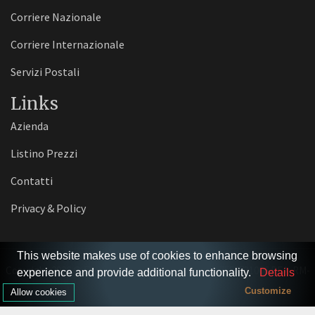
Corriere Nazionale
Corriere Internazionale
Servizi Postali
Links
Azienda
Listino Prezzi
Contatti
Privacy & Policy
This website makes use of cookies to enhance browsing
Copyright 2026 © EXPRESS-ONE S.r.l.s. - P.I./C.F. 17552731006 REA: RM-
experience and provide additional functionality.
Details
1725656.
Customize
Allow cookies