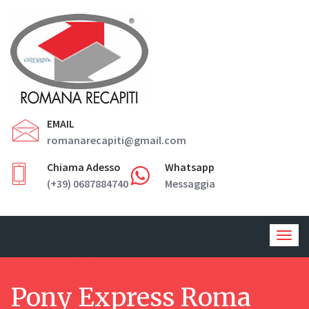
EMAIL
romanarecapiti@gmail.com
Chiama Adesso
Whatsapp
(+39) 0687884740
Messaggia
Togg
navig
Pony Express Roma