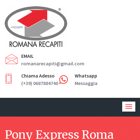
EMAIL
romanarecapiti@gmail.com
Chiama Adesso
Whatsapp
(+39) 0687884740
Messaggia
Togg
navig
Pony Express Roma