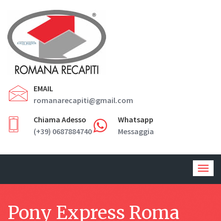
EMAIL
romanarecapiti@gmail.com
Chiama Adesso
Whatsapp
(+39) 0687884740
Messaggia
Togg
navig
Pony Express Roma