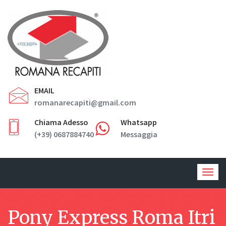
EMAIL
romanarecapiti@gmail.com
Chiama Adesso
Whatsapp
(+39) 0687884740
Messaggia
Togg
navig
Pony Express Roma Itri