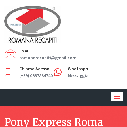
EMAIL
romanarecapiti@gmail.com
Chiama Adesso
Whatsapp
(+39) 0687884740
Messaggia
Togg
navig
Pony Express Roma