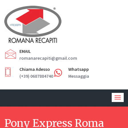
EMAIL
romanarecapiti@gmail.com
Chiama Adesso
Whatsapp
(+39) 0687884740
Messaggia
Togg
navig
Pony Express Roma