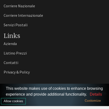
Corriere Nazionale
Corriere Internazionale
Servizi Postali
Links
Azienda
Listino Prezzi
Contatti
Privacy & Policy
This website makes use of cookies to enhance browsing
Copyright 2026 © EXPRESS-ONE S.r.l.s. - P.I./C.F. 17552731006 REA: RM-
experience and provide additional functionality.
Details
1725656.
Customize
Allow cookies