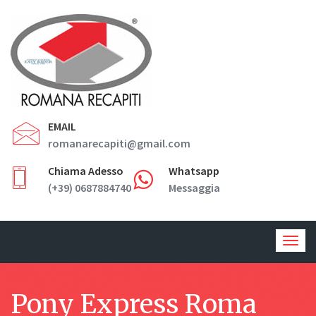
EMAIL
romanarecapiti@gmail.com
Chiama Adesso
Whatsapp
(+39) 0687884740
Messaggia
Togg
navig
Pony Express Roma