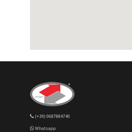
(+39) 0687884740
Whatsapp