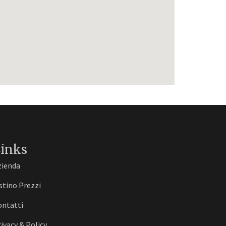
inks
zienda
stino Prezzi
ontatti
ivacy & Policy