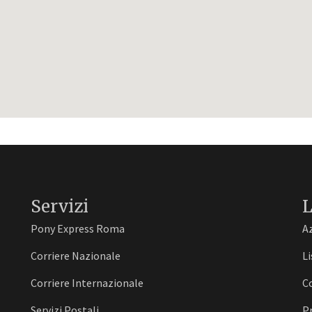
Servizi
L
Pony Express Roma
A
Corriere Nazionale
Li
Corriere Internazionale
C
Servizi Postali
Pr