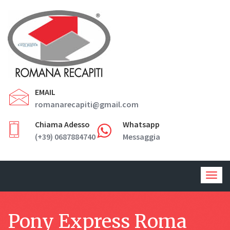
EMAIL
romanarecapiti@gmail.com
Chiama Adesso
Whatsapp
(+39) 0687884740
Messaggia
Togg
navig
Pony Express Roma