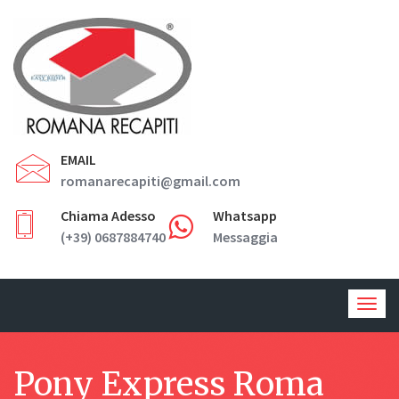
EMAIL
romanarecapiti@gmail.com
Chiama Adesso
Whatsapp
(+39) 0687884740
Messaggia
Togg
navig
Pony Express Roma