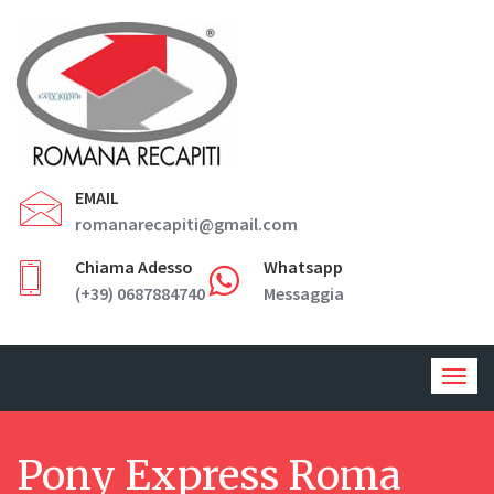
EMAIL
romanarecapiti@gmail.com
Chiama Adesso
Whatsapp
(+39) 0687884740
Messaggia
Togg
navig
Pony Express Roma