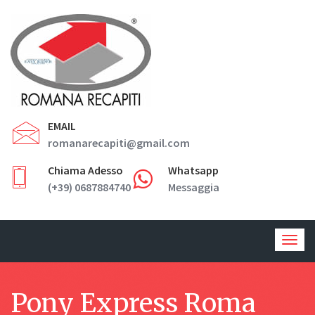
EMAIL
romanarecapiti@gmail.com
Chiama Adesso
Whatsapp
(+39) 0687884740
Messaggia
Togg
navig
Pony Express Roma